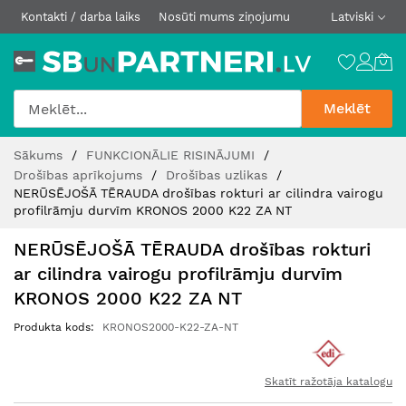
Kontakti / darba laiks
Nosūti mums ziņojumu
Latviski
Meklēt
Skip
Sākums
FUNKCIONĀLIE RISINĀJUMI
to
Drošības aprīkojums
Drošības uzlikas
Content
NERŪSĒJOŠĀ TĒRAUDA drošības rokturi ar cilindra vairogu
profilrāmju durvīm KRONOS 2000 K22 ZA NT
NERŪSĒJOŠĀ TĒRAUDA drošības rokturi
ar cilindra vairogu profilrāmju durvīm
KRONOS 2000 K22 ZA NT
Produkta kods
KRONOS2000-K22-ZA-NT
Skatīt ražotāja katalogu