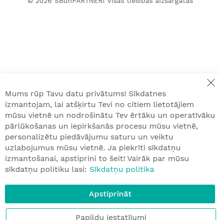
© 2026
SBunPARTNERI
Visas tiesības aizsargātas
Mums rūp Tavu datu privātums! Sīkdatnes
izmantojam, lai atšķirtu Tevi no citiem lietotājiem
mūsu vietnē un nodrošinātu Tev ērtāku un operatīvāku
pārlūkošanas un iepirkšanās procesu mūsu vietnē,
personalizētu piedāvājumu saturu un veiktu
uzlabojumus mūsu vietnē. Ja piekrīti sīkdatņu
izmantošanai, apstiprini to šeit! Vairāk par mūsu
sīkdatņu politiku lasi:
Sīkdatņu politika
Apstiprināt
Papildu iestatījumi