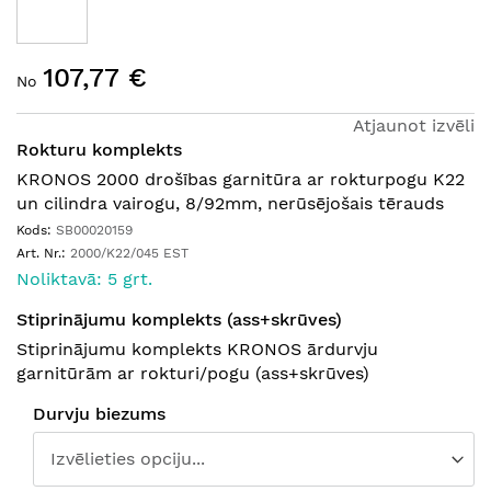
Iet
107,77 €
uz
No
galerijas
Atjaunot izvēli
sākumu
Rokturu komplekts
KRONOS 2000 drošības garnitūra ar rokturpogu K22
un cilindra vairogu, 8/92mm, nerūsējošais tērauds
Kods:
SB00020159
Art. Nr.:
2000/K22/045 EST
Noliktavā: 5 grt.
Stiprinājumu komplekts (ass+skrūves)
Stiprinājumu komplekts KRONOS ārdurvju
garnitūrām ar rokturi/pogu (ass+skrūves)
Durvju biezums