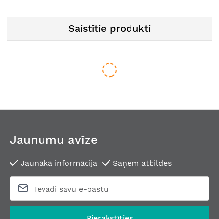
Saistītie produkti
Jaunumu avīze
Jaunākā informācija
Saņem atbildes
ALUMĪNIJA drošības rokturi ar CILINDRA VAIROGU profilrāmj
No
58,81 €
Pierakstīties